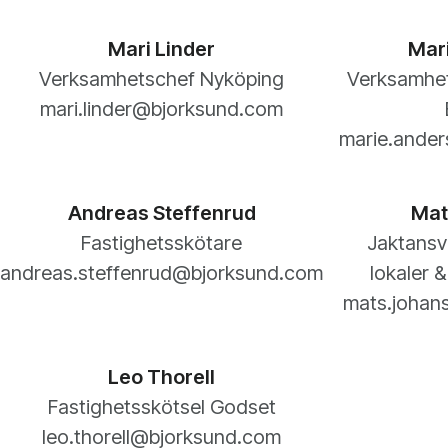
Mari Linder
Mar
Verksamhetschef Nyköping
Verksamhe
‍mari.linder@bjorksund.com
marie.ande
Andreas Steffenrud
Mat
Fastighetsskötare
Jaktansv
andreas.steffenrud@bjorksund.com
lokaler 
mats.johan
Leo Thorell
Fastighetsskötsel Godset
leo.thorell@bjorksund.com