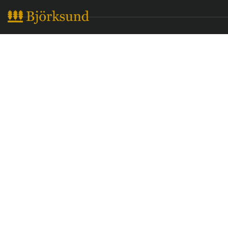
Namn/Företag
Telefonnummer
E-postadress
Person/org. nr